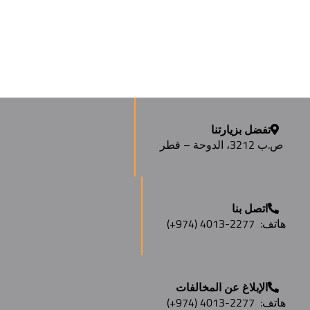
تفضل بزيارتنا
ص.ب 3212، الدوحة – قطر
اتصل بنا
هاتف:
(+974) 4013-2277
الإبلاغ عن المخالفات
هاتف:
(+974) 4013-2277