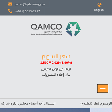
qamco@qatarenergy.qa
English
(+974) 4013-2277
بيان إخلاء المسؤولية
ر (قطلوم)
استبدال أحد أعضاء مجلس إدارة شركة قطر لصناعه ا